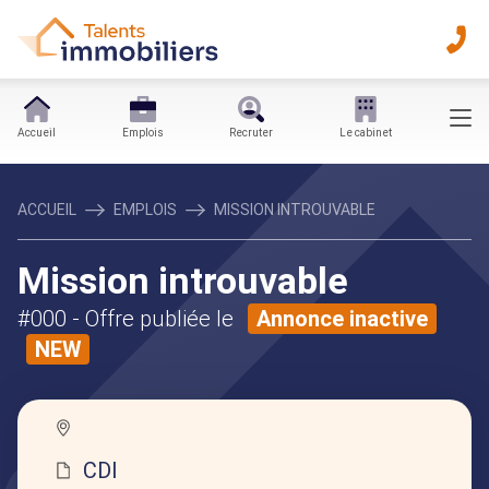
Accueil
Emplois
Recruter
Le cabinet
ACCUEIL
EMPLOIS
MISSION INTROUVABLE
Mission introuvable
#000
- Offre publiée le
Annonce inactive
NEW
CDI