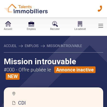
Accueil
Emplois
Recruter
Le cabinet
ACCUEIL
EMPLOIS
MISSION INTROUVABLE
Mission introuvable
#000
- Offre publiée le
Annonce inactive
NEW
CDI