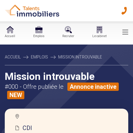
Accueil
Emplois
Recruter
Le cabinet
ACCUEIL
EMPLOIS
MISSION INTROUVABLE
Mission introuvable
#000
- Offre publiée le
Annonce inactive
NEW
CDI