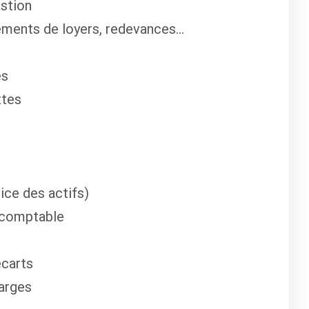
estion
ments de loyers, redevances...
es
ttes
ice des actifs)
t-comptable
écarts
arges