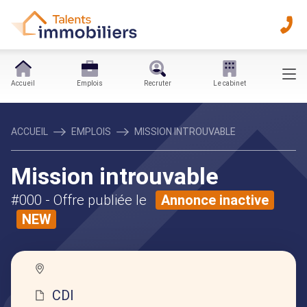
Accueil
Emplois
Recruter
Le cabinet
ACCUEIL
EMPLOIS
MISSION INTROUVABLE
Mission introuvable
#000
- Offre publiée le
Annonce inactive
NEW
CDI