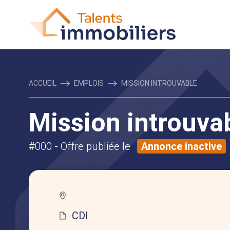
ACCUEIL
EMPLOIS
MISSION INTROUVABLE
Mission introuva
#000
- Offre publiée le
Annonce inactive
CDI