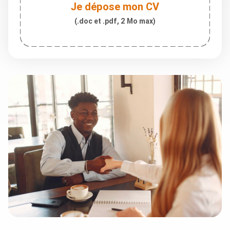
Je dépose mon CV
(.doc et .pdf, 2 Mo max)